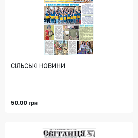
Щотижневе видання, що висвітлює найважливіші
події..
СІЛЬСЬКІ НОВИНИ
Індекс медіа:
96252
55.00 грн
50.00 грн
Переглянути