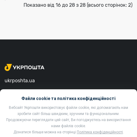
Показано від 16 до 28 з 28 (всього сторінок: 2)
ukrposhta.ua
вул. Хрещатик, 22, м. Київ
Файли cookie та політика конфіденційності
01001, Україна
Вебсайт Укрпошти використовує файли cookie, які допомагають нам
зробити сайт більш швидким, зручним та функціональним.
Продовжуючи переглядати цей сайт, Ви погоджуєтесь на використання
нами файлів cookie.
Дізнатися більше можна на сторінці
Політика конфіденційності
.