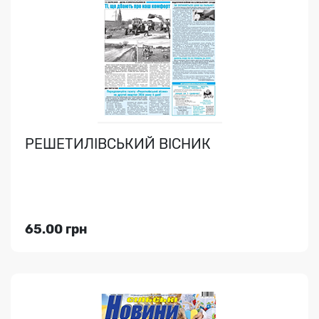
Громадсько-політична газета про події, життя і людей
Чутівської та Скороходівської громад; + реклама..
РЕШЕТИЛІВСЬКИЙ ВІСНИК
Індекс медіа:
61580
50.00 грн
65.00 грн
Переглянути
СВІТЛИЦЯ