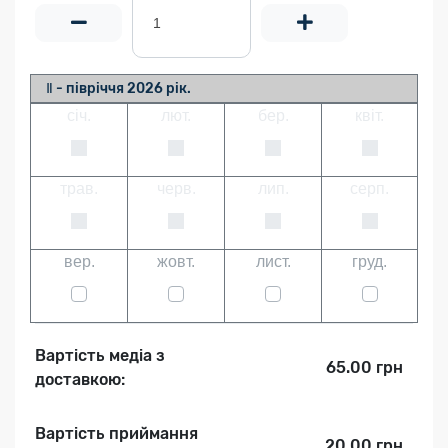
Ⅱ - півріччя 2026 рік.
січ.
лют.
бер.
квіт.
трав.
черв.
лип.
серп.
вер.
жовт.
лист.
груд.
Вартість медіа з
65.00 грн
доставкою:
Вартість приймання
20.00 грн