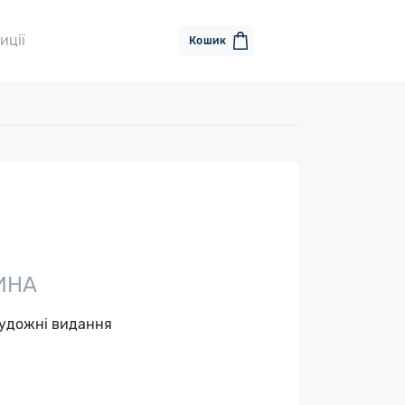
иції
Кошик
ИНА
художні видання