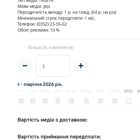
Тип медіа: ГАЗЕТА
Мова медіа: укр.
Періодичність виходу:
1 р. на тижд. (54 р. на рік)
Мінімальний строк передплати:
1 міс.
Телефон: (0352) 23-55-02
Обсяг реклами: 10 %
Кількість комплектів
Ⅱ - півріччя 2026 рік.
січ.
лют.
бер.
квіт.
трав.
черв.
лип.
серп.
вер.
ж
Вартість медіа з доставкою:
Вартість приймання передплати: