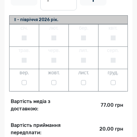
Ⅱ - півріччя 2026 рік.
січ.
лют.
бер.
квіт.
трав.
черв.
лип.
серп.
вер.
жовт.
лист.
груд.
Вартість медіа з
77.00 грн
доставкою:
Вартість приймання
20.00 грн
передплати: