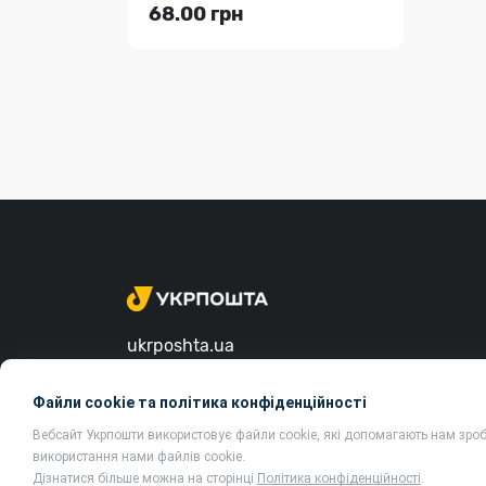
68.00 грн
ukrposhta.ua
Файли cookie та політика конфіденційності
Вебсайт Укрпошти використовує файли cookie, які допомагають нам зро
використання нами файлів cookie.
Дізнатися більше можна на сторінці
Політика конфіденційності
.