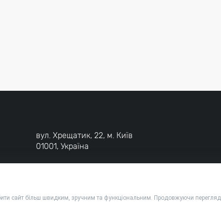
вул. Хрещатик, 22, м. Київ
01001, Україна
бити сайт більш швидким, зручним та функціональним. Продовжуючи перегляда