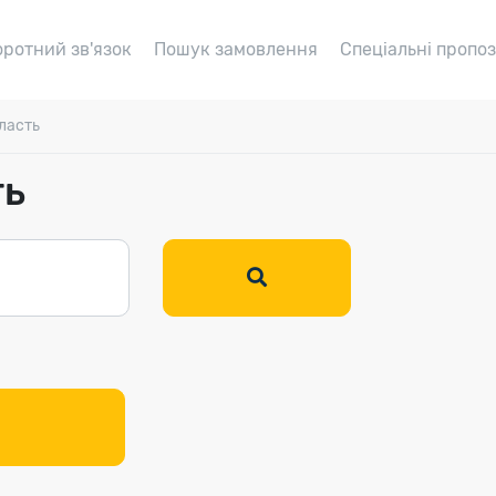
оротний зв'язок
Пошук замовлення
Спеціальні пропоз
ласть
ть