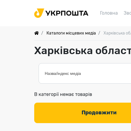
Головна
Зв
Каталоги місцевих медіа
Харківська об
Харківська облас
В категорії немає товарів
Продовжити