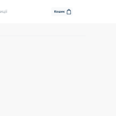
иції
Кошик