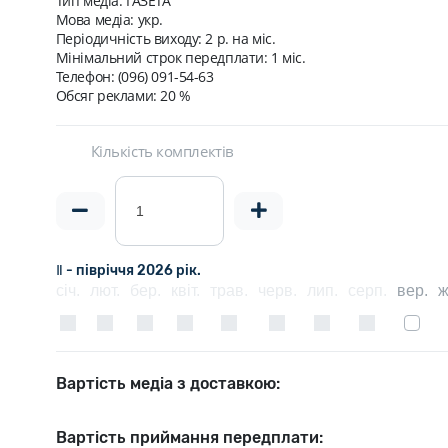
Тип медіа: ГАЗЕТА
Мова медіа: укр.
Періодичність виходу:
2 р. на мiс.
Мінімальний строк передплати:
1 міс.
Телефон: (096) 091-54-63
Обсяг реклами: 20 %
Кількість комплектів
Ⅱ - півріччя 2026 рік.
січ.
лют.
бер.
квіт.
трав.
черв.
лип.
серп.
вер.
ж
Вартість медіа з доставкою:
Вартість приймання передплати: