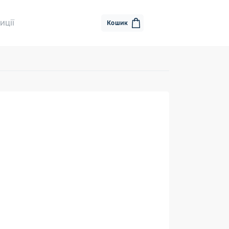
иції
Кошик