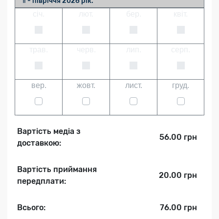
Ⅱ - півріччя 2026 рік.
січ.
лют.
бер.
квіт.
трав.
черв.
лип.
серп.
вер.
жовт.
лист.
груд.
Вартість медіа з
56.00 грн
доставкою:
Вартість приймання
20.00 грн
передплати:
Всього:
76.00 грн