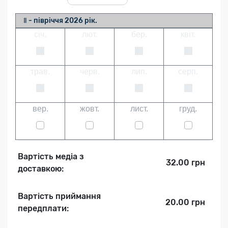
Ⅱ - півріччя 2026 рік.
січ.
лют.
бер.
квіт.
трав.
черв.
лип.
серп.
вер.
жовт.
лист.
груд.
Вартість медіа з
32.00 грн
доставкою:
Вартість приймання
20.00 грн
передплати: