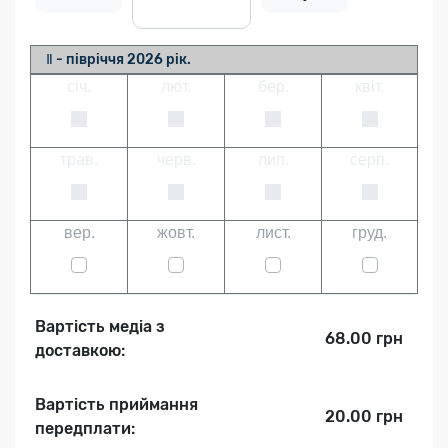
Ⅱ - півріччя 2026 рік.
січ.
лют.
бер.
квіт.
трав.
черв.
лип.
серп.
вер.
жовт.
лист.
груд.
Вартість медіа з
68.00 грн
доставкою:
Вартість приймання
20.00 грн
передплати: