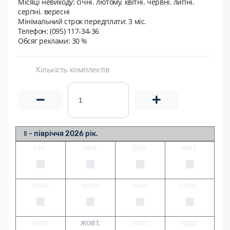
Місяці невиходу:
січні. лютому. квітні. червні. липні.
серпні. вересні
Мінімальний строк передплати:
3 міс.
Телефон: (095) 117-34-36
Обсяг реклами: 30 %
Кількість комплектів
Ⅱ - півріччя 2026 рік.
січ.
лют.
бер.
квіт.
трав.
черв.
лип.
серп.
вер.
жовт.
лист.
груд.