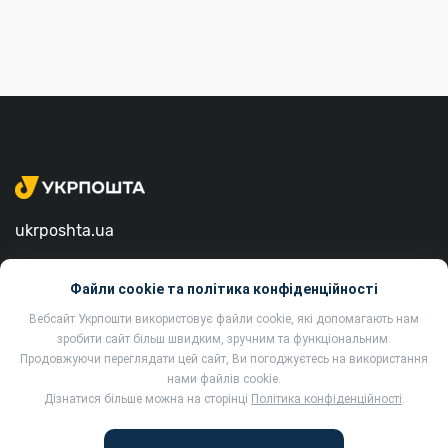
ukrposhta.ua
вул. Хрещатик, 22, м. Київ
Файли cookie та політика конфіденційності
01001, Україна
Вебсайт Укрпошти використовує файли cookie, які допомагають нам
зробити сайт більш швидким, зручним та функціональним.
Продовжуючи переглядати цей сайт, Ви погоджуєтесь на використання
нами файлів cookie.
Дізнатися більше можна на сторінці
Політика конфіденційності
.