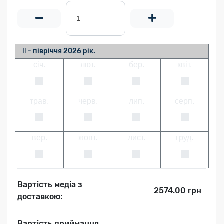
Ⅱ - півріччя 2026 рік.
січ.
лют.
бер.
квіт.
трав.
черв.
лип.
серп.
вер.
жовт.
лист.
груд.
Вартість медіа з
2574.00 грн
доставкою:
Вартість приймання