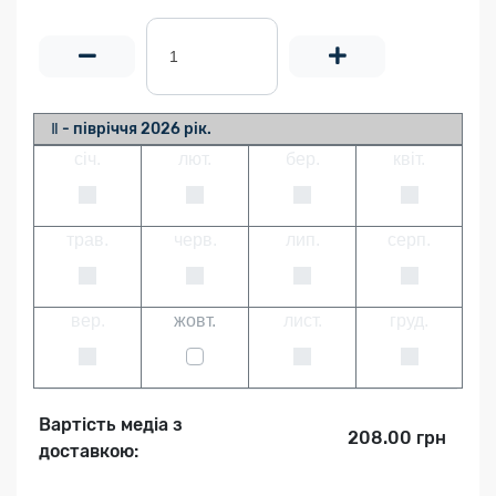
Ⅱ - півріччя 2026 рік.
січ.
лют.
бер.
квіт.
трав.
черв.
лип.
серп.
вер.
жовт.
лист.
груд.
Вартість медіа з
208.00 грн
доставкою: