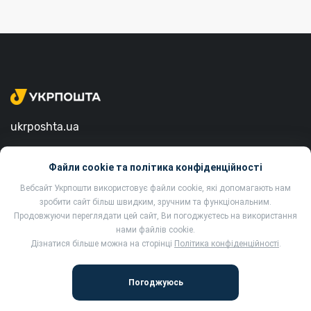
ukrposhta.ua
вул. Хрещатик, 22, м. Київ
Файли cookie та політика конфіденційності
01001, Україна
Вебсайт Укрпошти використовує файли cookie, які допомагають нам
зробити сайт більш швидким, зручним та функціональним.
Продовжуючи переглядати цей сайт, Ви погоджуєтесь на використання
нами файлів cookie.
Дізнатися більше можна на сторінці
Політика конфіденційності
.
2002-2022 Укрпошта. Всі права захищено.