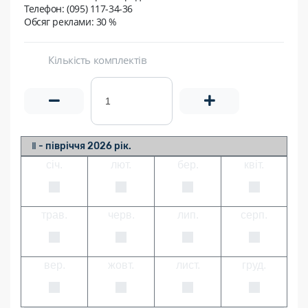
Телефон: (095) 117-34-36
Обсяг реклами: 30 %
Кількість комплектів
Ⅱ - півріччя 2026 рік.
січ.
лют.
бер.
квіт.
трав.
черв.
лип.
серп.
вер.
жовт.
лист.
груд.