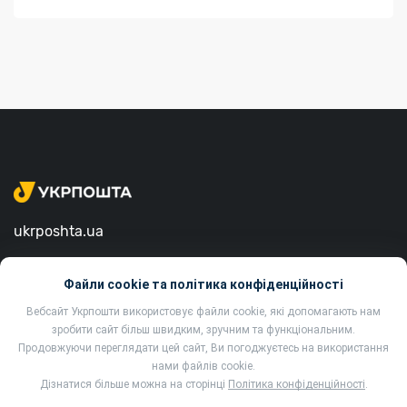
ukrposhta.ua
вул. Хрещатик, 22, м. Київ
Файли cookie та політика конфіденційності
01001, Україна
Вебсайт Укрпошти використовує файли cookie, які допомагають нам
зробити сайт більш швидким, зручним та функціональним.
Продовжуючи переглядати цей сайт, Ви погоджуєтесь на використання
нами файлів cookie.
Дізнатися більше можна на сторінці
Політика конфіденційності
.