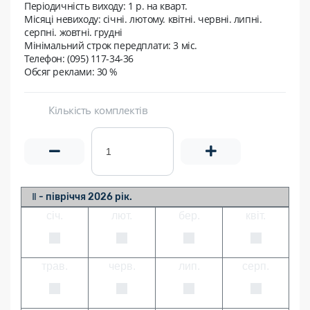
Періодичність виходу:
1 p. на кварт.
Місяці невиходу:
січні. лютому. квітні. червні. липні.
серпні. жовтні. грудні
Мінімальний строк передплати:
3 міс.
Телефон: (095) 117-34-36
Обсяг реклами: 30 %
Кількість комплектів
Ⅱ - півріччя 2026 рік.
січ.
лют.
бер.
квіт.
трав.
черв.
лип.
серп.