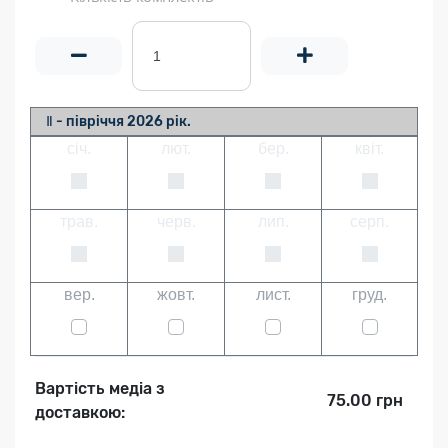
Ⅱ - півріччя 2026 рік.
січ.
лют.
бер.
квіт.
трав.
черв.
лип.
серп.
вер.
жовт.
лист.
груд.
Вартість медіа з
75.00 грн
доставкою: