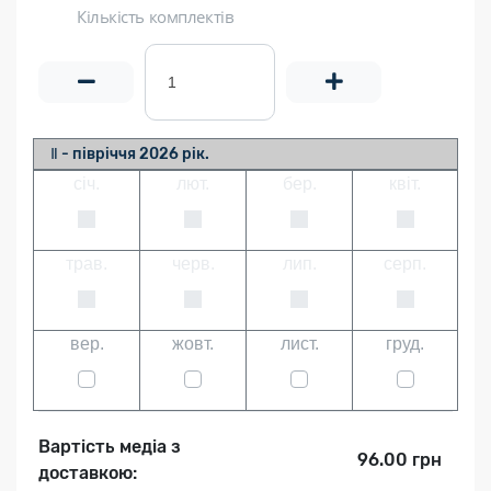
Кількість комплектів
Ⅱ - півріччя 2026 рік.
січ.
лют.
бер.
квіт.
трав.
черв.
лип.
серп.
вер.
жовт.
лист.
груд.
Вартість медіа з
96.00 грн
доставкою: