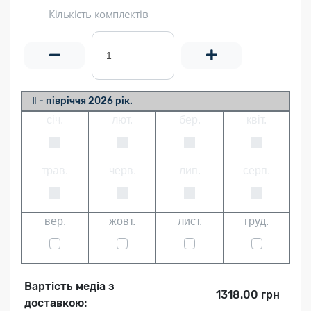
Кількість комплектів
Ⅱ - півріччя 2026 рік.
січ.
лют.
бер.
квіт.
трав.
черв.
лип.
серп.
вер.
жовт.
лист.
груд.
Вартість медіа з
1318.00 грн
доставкою: