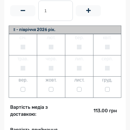
Ⅱ - півріччя 2026 рік.
січ.
лют.
бер.
квіт.
трав.
черв.
лип.
серп.
вер.
жовт.
лист.
груд.
Вартість медіа з
113.00 грн
доставкою:
Вартість приймання