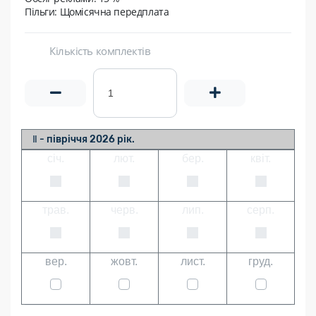
Пільги: Щомісячна передплата
Кількість комплектів
Ⅱ - півріччя 2026 рік.
січ.
лют.
бер.
квіт.
трав.
черв.
лип.
серп.
вер.
жовт.
лист.
груд.