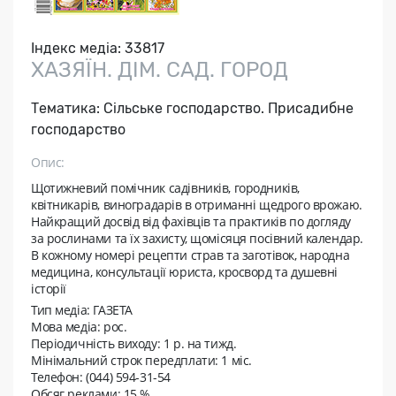
Індекс медіа:
33817
ХАЗЯЇН. ДІМ. САД. ГОРОД
Тематика:
Сільське господарство. Присадибне
господарство
Опис:
Щотижневий помічник садівників, городників,
квітникарів, виноградарів в отриманні щедрого врожаю.
Найкращий досвід від фахівців та практиків по догляду
за рослинами та їх захисту, щомісяця посівний календар.
В кожному номері рецепти страв та заготівок, народна
медицина, консультації юриста, кросворд та душевні
історії
Тип медіа: ГАЗЕТА
Мова медіа: рос.
Періодичність виходу:
1 р. на тижд.
Мінімальний строк передплати:
1 міс.
Телефон: (044) 594-31-54
Обсяг реклами: 15 %