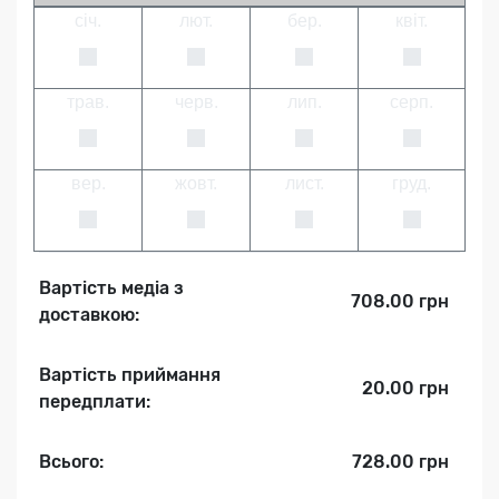
січ.
лют.
бер.
квіт.
трав.
черв.
лип.
серп.
вер.
жовт.
лист.
груд.
Вартість медіа з
708.00 грн
доставкою:
Вартість приймання
20.00 грн
передплати:
Всього:
728.00 грн