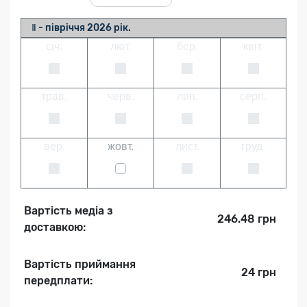
Ⅱ - півріччя 2026 рік.
січ.
лют.
бер.
квіт.
трав.
черв.
лип.
серп.
вер.
жовт.
лист.
груд.
Вартість медіа з
246.48 грн
доставкою:
Вартість приймання
24 грн
передплати: