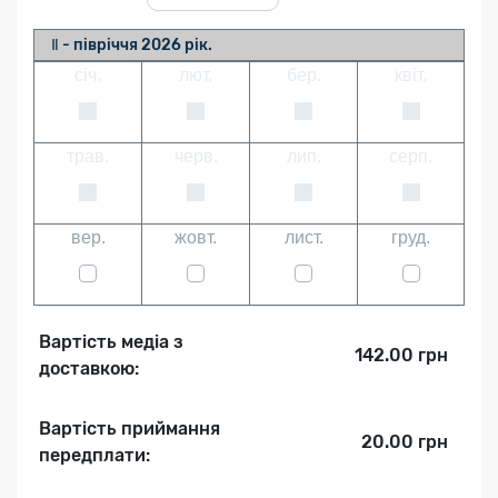
Ⅱ - півріччя 2026 рік.
січ.
лют.
бер.
квіт.
трав.
черв.
лип.
серп.
вер.
жовт.
лист.
груд.
Вартість медіа з
142.00 грн
доставкою:
Вартість приймання
20.00 грн
передплати: