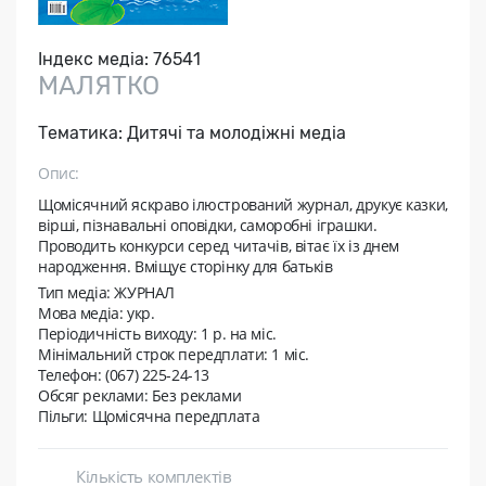
Індекс медіа:
76541
МАЛЯТКО
Тематика:
Дитячі та молодіжні медіа
Опис:
Щомiсячний яскраво ілюстрований журнал, друкує казки,
вiршi, пiзнавальнi оповiдки, саморобнi iграшки.
Проводить конкурси серед читачів, вiтає їх із днем
народження. Вмiщує сторiнку для батькiв
Тип медіа: ЖУРНАЛ
Мова медіа: укр.
Періодичність виходу:
1 р. на мic.
Мінімальний строк передплати:
1 міс.
Телефон: (067) 225-24-13
Обсяг реклами: Без реклами
Пільги: Щомісячна передплата
Кількість комплектів