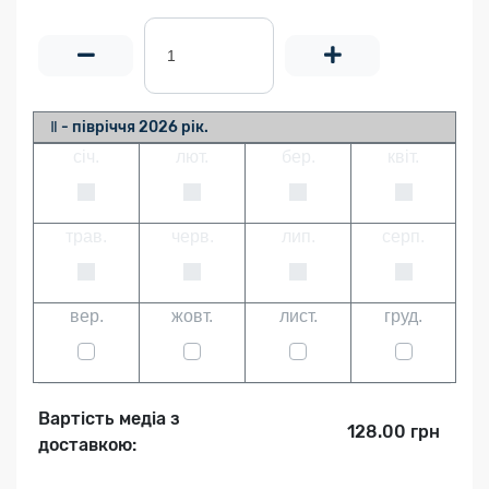
Ⅱ - півріччя 2026 рік.
січ.
лют.
бер.
квіт.
трав.
черв.
лип.
серп.
вер.
жовт.
лист.
груд.
Вартість медіа з
128.00 грн
доставкою: