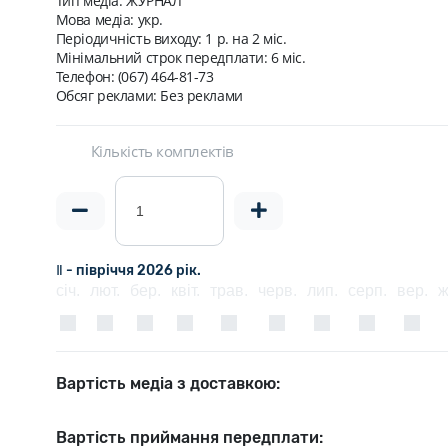
Тип медіа: ЖУРНАЛ
Мова медіа: укр.
Періодичність виходу:
1 p. на 2 мiс.
Мінімальний строк передплати:
6 міс.
Телефон: (067) 464-81-73
Обсяг реклами: Без реклами
Кількість комплектів
Ⅱ - півріччя 2026 рік.
січ.
лют.
бер.
квіт.
трав.
черв.
лип.
серп.
вер.
ж
Вартість медіа з доставкою:
Вартість приймання передплати: