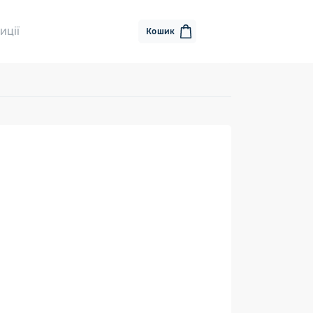
иції
Кошик