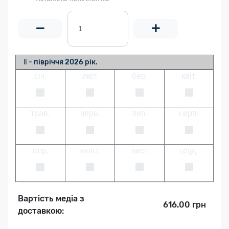
Ⅱ - півріччя 2026 рік.
січ.
лют.
бер.
квіт.
трав.
черв.
лип.
серп.
вер.
жовт.
лист.
груд.
Вартість медіа з
616.00 грн
доставкою: