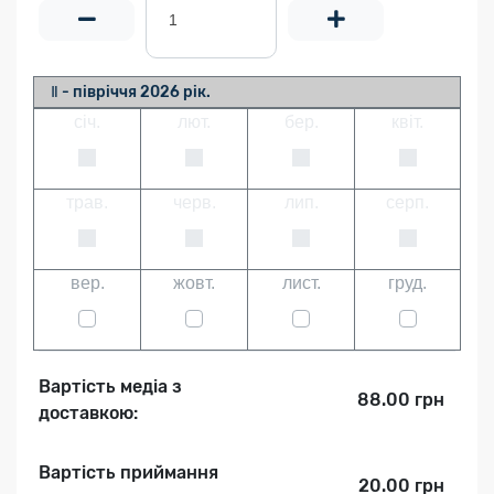
Ⅱ - півріччя 2026 рік.
січ.
лют.
бер.
квіт.
трав.
черв.
лип.
серп.
вер.
жовт.
лист.
груд.
Вартість медіа з
88.00 грн
доставкою:
Вартість приймання
20.00 грн