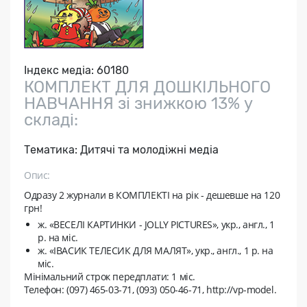
Індекс медіа:
60180
КОМПЛЕКТ ДЛЯ ДОШКІЛЬНОГО
НАВЧАННЯ зі знижкою 13% у
складі:
Тематика:
Дитячі та молодіжні медіа
Опис:
Одразу 2 журнали в КОМПЛЕКТІ на рік - дешевше на 120
грн!
ж. «ВЕСЕЛІ КАРТИНКИ - JOLLY PICTURES», укр., англ., 1
р. на мic.
ж. «ІВАСИК ТЕЛЕСИК ДЛЯ МАЛЯТ», укр., англ., 1 р. на
мic.
Мінімальний строк передплати:
1 міс.
Телефон: (097) 465-03-71, (093) 050-46-71, http://vp-model.