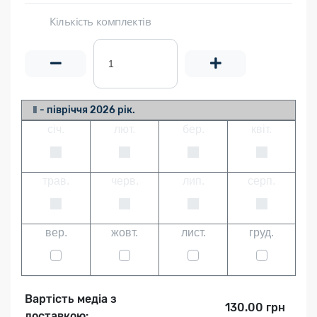
Кількість комплектів
Ⅱ - півріччя 2026 рік.
січ.
лют.
бер.
квіт.
трав.
черв.
лип.
серп.
вер.
жовт.
лист.
груд.
Вартість медіа з
130.00 грн
доставкою: