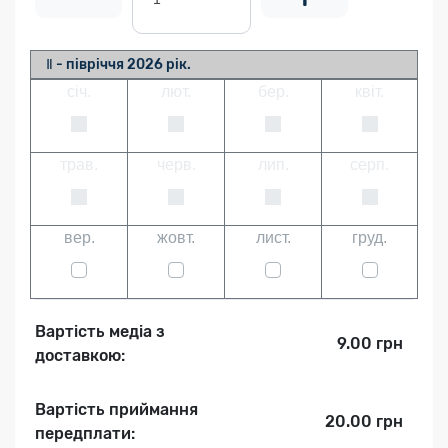
Ⅱ - півріччя 2026 рік.
січ.
лют.
бер.
квіт.
трав.
черв.
лип.
серп.
вер.
жовт.
лист.
груд.
Вартість медіа з
9.00 грн
доставкою:
Вартість приймання
20.00 грн
передплати: