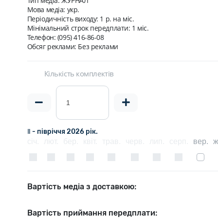
Тип медіа: ЖУРНАЛ
Мова медіа: укр.
Періодичність виходу:
1 р. на мic.
Мінімальний строк передплати:
1 міс.
Телефон: (095) 416-86-08
Обсяг реклами: Без реклами
Кількість комплектів
Ⅱ - півріччя 2026 рік.
січ.
лют.
бер.
квіт.
трав.
черв.
лип.
серп.
вер.
ж
Вартість медіа з доставкою:
Вартість приймання передплати: