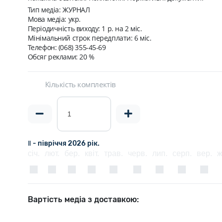
Тип медіа: ЖУРНАЛ
Мова медіа: укр.
Періодичність виходу:
1 p. на 2 мiс.
Мінімальний строк передплати:
6 міс.
Телефон: (068) 355-45-69
Обсяг реклами: 20 %
Кількість комплектів
Ⅱ - півріччя 2026 рік.
січ.
лют.
бер.
квіт.
трав.
черв.
лип.
серп.
вер.
ж
Вартість медіа з доставкою: