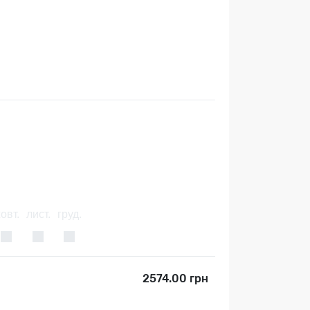
овт.
лист.
груд.
2574.00 грн