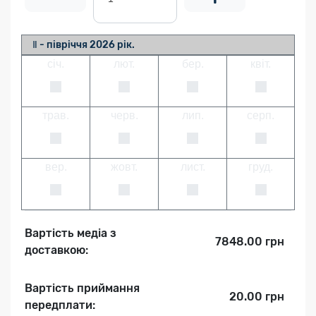
Ⅱ - півріччя 2026 рік.
січ.
лют.
бер.
квіт.
трав.
черв.
лип.
серп.
вер.
жовт.
лист.
груд.
Вартість медіа з
7848.00 грн
доставкою:
Вартість приймання
20.00 грн
передплати: