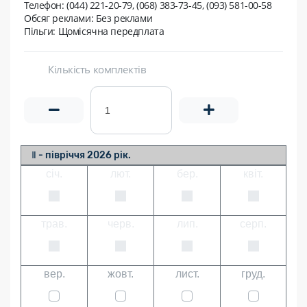
Телефон: (044) 221-20-79, (068) 383-73-45, (093) 581-00-58
Обсяг реклами: Без реклами
Пільги: Щомісячна передплата
Кількість комплектів
Ⅱ - півріччя 2026 рік.
січ.
лют.
бер.
квіт.
трав.
черв.
лип.
серп.
вер.
жовт.
лист.
груд.