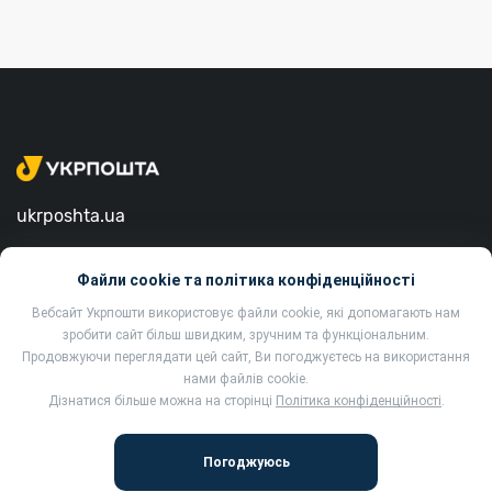
ukrposhta.ua
вул. Хрещатик, 22, м. Київ
Файли cookie та політика конфіденційності
01001, Україна
Вебсайт Укрпошти використовує файли cookie, які допомагають нам
зробити сайт більш швидким, зручним та функціональним.
Продовжуючи переглядати цей сайт, Ви погоджуєтесь на використання
нами файлів cookie.
Дізнатися більше можна на сторінці
Політика конфіденційності
.
2002-2022 Укрпошта. Всі права захищено.