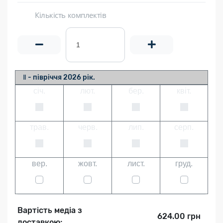
Кількість комплектів
Ⅱ - півріччя 2026 рік.
січ.
лют.
бер.
квіт.
трав.
черв.
лип.
серп.
вер.
жовт.
лист.
груд.
Вартість медіа з
624.00 грн
доставкою: