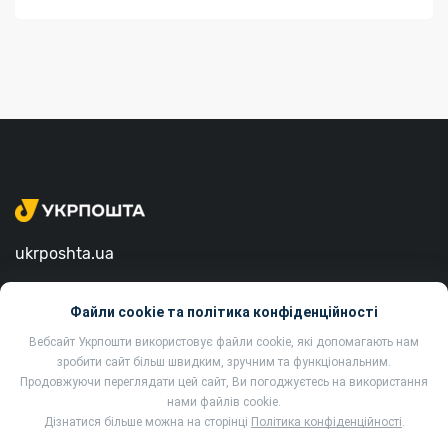
ukrposhta.ua
вул. Хрещатик, 22, м. Київ
Файли cookie та політика конфіденційності
01001, Україна
Вебсайт Укрпошти використовує файли cookie, які допомагають нам
зробити сайт більш швидким, зручним та функціональним.
Продовжуючи переглядати цей сайт, Ви погоджуєтесь на використання
нами файлів cookie.
Дізнатися більше можна на сторінці
Політика конфіденційності
.