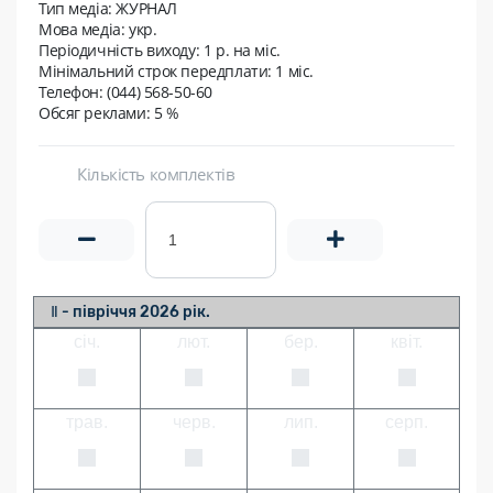
Тип медіа: ЖУРНАЛ
Мова медіа: укр.
Періодичність виходу:
1 р. на мic.
Мінімальний строк передплати:
1 міс.
Телефон: (044) 568-50-60
Обсяг реклами: 5 %
Кількість комплектів
Ⅱ - півріччя 2026 рік.
січ.
лют.
бер.
квіт.
трав.
черв.
лип.
серп.