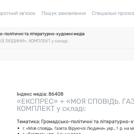
оротний зв'язок
Пошук замовлення
Спеціальні пропоз
о-політичні та літературно-художні медіа
ОЇ ЛЮДИНИ». КОМПЛЕКТ у складі:
Індекс медіа:
86408
«ЕКСПРЕС» + «МОЯ СПОВІДЬ. ГА
КОМПЛЕКТ у складі:
Тематика:
Громадсько-політичні та літературно-х
г. «Моя сповідь. Газета Віруючої Людини», укр., 1 р. на мi
г. «Експрес», укр., 1 р. на тижд.