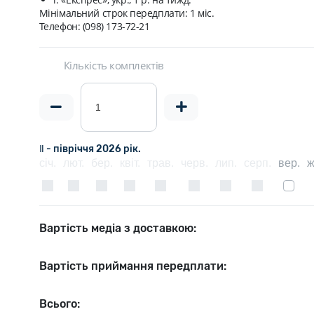
Мінімальний строк передплати:
1 міс.
Телефон: (098) 173-72-21
Кількість комплектів
Ⅱ - півріччя 2026 рік.
січ.
лют.
бер.
квіт.
трав.
черв.
лип.
серп.
вер.
ж
Вартість медіа з доставкою:
Вартість приймання передплати:
Всього: