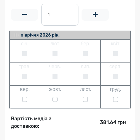
Ⅱ - півріччя 2026 рік.
січ.
лют.
бер.
квіт.
трав.
черв.
лип.
серп.
вер.
жовт.
лист.
груд.
Вартість медіа з
381.64 грн
доставкою: