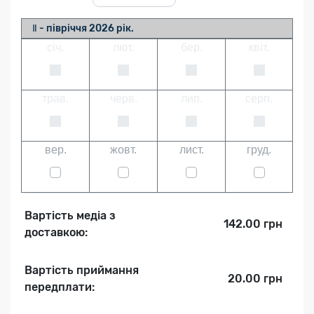
Ⅱ - півріччя 2026 рік.
січ.
лют.
бер.
квіт.
трав.
черв.
лип.
серп.
вер.
жовт.
лист.
груд.
Вартість медіа з
142.00 грн
доставкою:
Вартість приймання
20.00 грн
передплати: