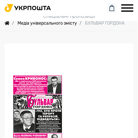
Пошук замовлення
Спеціальні пропозиції
Медіа універсального змісту
БУЛЬВАР ГОРДОНА