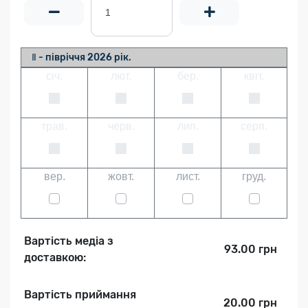
Ⅱ - півріччя 2026 рік.
січ.
лют.
бер.
квіт.
трав.
черв.
лип.
серп.
вер.
жовт.
лист.
груд.
Вартість медіа з
93.00 грн
доставкою:
Вартість приймання
20.00 грн