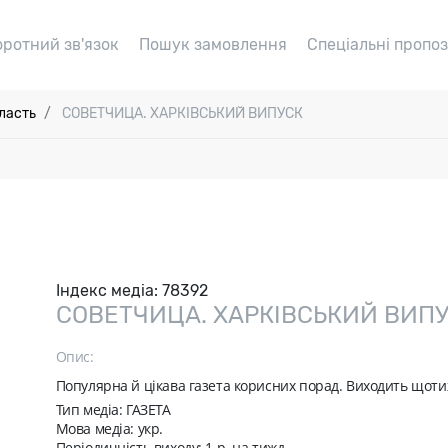
оротний зв'язок
Пошук замовлення
Спеціальні пропоз
ласть
СОВЕТЧИЦА. ХАРКІВСЬКИЙ ВИПУСК
Індекс медіа:
78392
СОВЕТЧИЦА. ХАРКІВСЬКИЙ ВИП
Опис:
Популярна й цікава газета корисних порад. Виходить щот
Тип медіа: ГАЗЕТА
Мова медіа: укр.
Періодичність виходу:
1 р. на тижд.