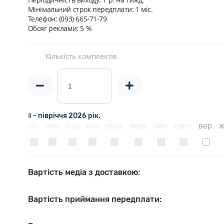
Мінімальний строк передплати:
1 міс.
Телефон: (093) 665-71-79
Обсяг реклами: 5 %
Кількість комплектів
Ⅱ - півріччя 2026 рік.
січ.
лют.
бер.
квіт.
трав.
черв.
лип.
серп.
вер.
ж
Вартість медіа з доставкою:
Вартість приймання передплати: