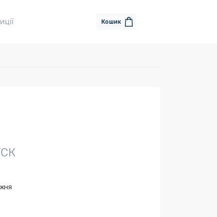
иції
Кошик
УСК
ижня