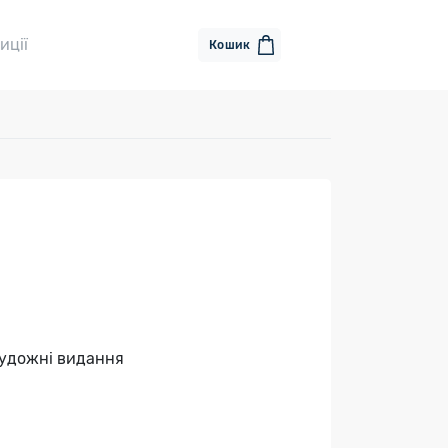
иції
Кошик
художні видання