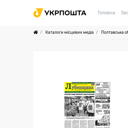
Головна
Зв
Каталоги місцевих медіа
Полтавська о