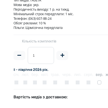
Тип медіа: ГАЗЕТА
Мова медіа: укр.
Періодичність виходу:
1 р. на тижд.
Мінімальний строк передплати:
1 міс.
Телефон: (063) 607-88-24
Обсяг реклами: 10 %
Пільги: Щомісячна передплата
Кількість комплектів
Ⅱ - півріччя 2026 рік.
січ.
лют.
бер.
квіт.
трав.
черв.
лип.
серп.
вер.
ж
Вартість медіа з доставкою: