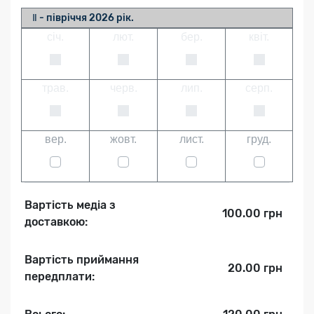
Ⅱ - півріччя 2026 рік.
січ.
лют.
бер.
квіт.
трав.
черв.
лип.
серп.
вер.
жовт.
лист.
груд.
Вартість медіа з
100.00 грн
доставкою:
Вартість приймання
20.00 грн
передплати: