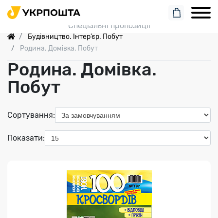
Пошук замовлення
Спеціальні пропозиції
Будівництво. Інтер’єр. Побут
Родина. Домівка. Побут
Родина. Домівка.
Побут
Індекс медіа:
90751
Сортування:
68.00 грн
Показати:
Переглянути
100 КРОСВОРДІВ
..