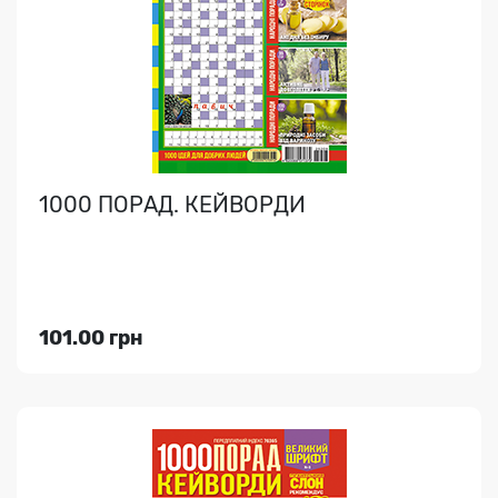
Безліч кейвордів, філвордів та інших завдань на будь-
який смак; безцінні корисні поради, оригінальні..
1000 ПОРАД. КЕЙВОРДИ
Індекс медіа:
76365
101.00 грн
101.00 грн
Переглянути
1000 ПОРАД. СКАНВОРДИ