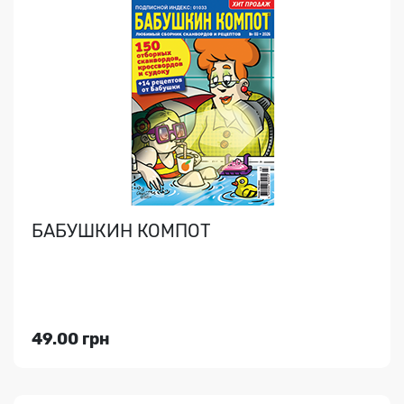
БАБУШКИН КОМПОТ. БОЛЬШИЕ
КЛЕТКИ
Різноманітні кросворди з великими клітинами та
великим шрифтом плюс судоку, філворди, кейворди та
ре..
БАБУШКИН КОМПОТ
Індекс медіа:
89243
49.00 грн
49.00 грн
Переглянути