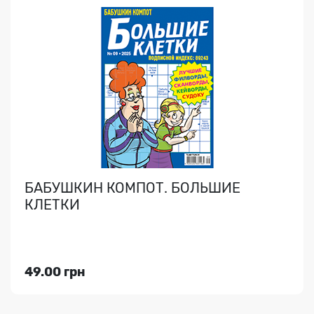
БУВАЛЬЩИНИ І СМІХ, І ГРІХ!
Легке чтиво для усіх. 16 стор...
БАБУШКИН КОМПОТ. БОЛЬШИЕ
КЛЕТКИ
Індекс медіа:
76027
13.00 грн
49.00 грн
Переглянути