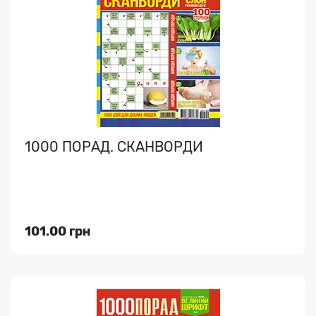
Великий збірник оригінальних сканвордів і кросвордів
на будь-який смак, популярні японські головолом..
1000 ПОРАД. СКАНВОРДИ
Індекс медіа:
76364
101.00 грн
101.00 грн
Переглянути