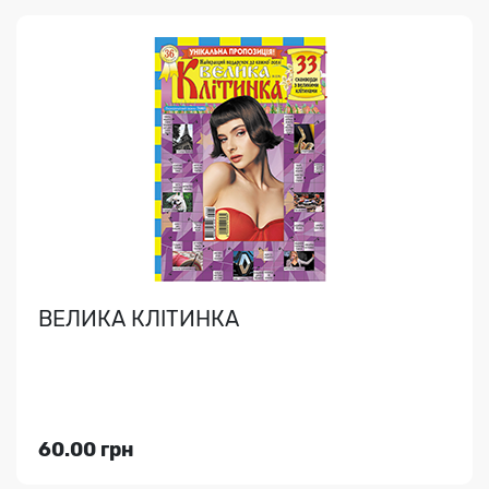
ВЕЛИКА КЛІТИНКА
33 сканворди з великими клітинками і великим,
зручним для читання шрифтом..
ВЕЛИКА КЛІТИНКА
Індекс медіа:
89489
60.00 грн
60.00 грн
Переглянути