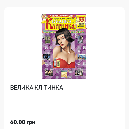
ВИШИВКА. ДІАНА ПЛЮС
Ексклюзивні схеми для вишивки сорочок (з
ВИКРІЙКАМИ), рушників, скатертин, картин, подушок і
т.д...
ВЕЛИКА КЛІТИНКА
Індекс медіа:
99038
113.00 грн
60.00 грн
Переглянути