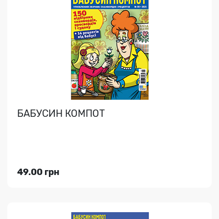
БАБУСИН КОМПОТ. ВЕЛИКІ КЛІТИНИ
Різноманітні кросворди з великими клітинами та
великим шрифтом + судоку, філворди, кейворди та
рецеп..
БАБУСИН КОМПОТ
Індекс медіа:
74324
49.00 грн
49.00 грн
Переглянути