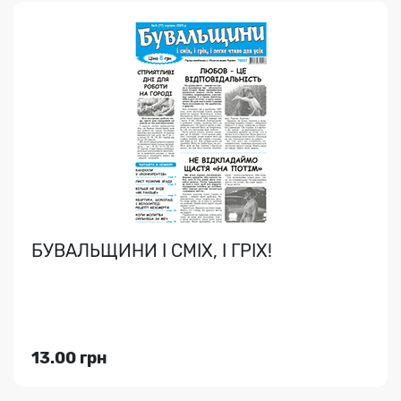
ВЕЛИКА КЛІТИНКА
33 сканворди з великими клітинками і великим,
зручним для читання шрифтом..
БУВАЛЬЩИНИ І СМІХ, І ГРІХ!
Індекс медіа:
76803
60.00 грн
13.00 грн
Переглянути