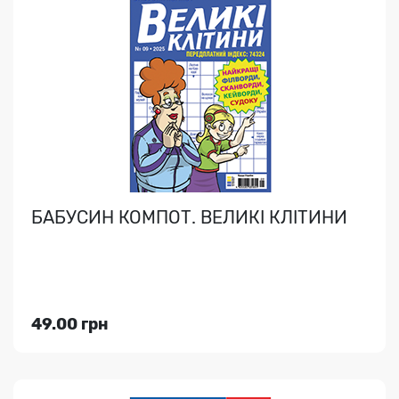
БАБУШКИН КОМПОТ
Товстий збірник сканвордів + рецепти та цікава
інформація. Буде поширюватись зі зміщенням
нумерації:..
БАБУСИН КОМПОТ. ВЕЛИКІ КЛІТИНИ
Індекс медіа:
01033
49.00 грн
49.00 грн
Переглянути