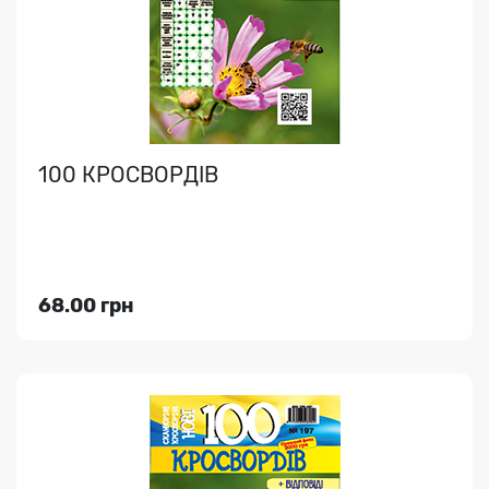
100 КРОСВОРДІВ
Індекс медіа:
95944
282.00 грн
68.00 грн
Переглянути
1000 ПОРАД. КЕЙВОРДИ
Безліч кейвордів, філвордів та інших завдань на будь-