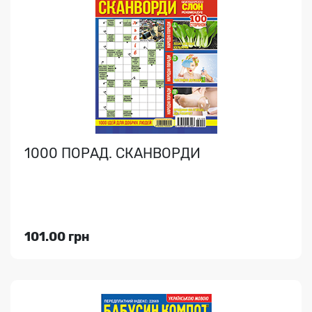
БАБУСИН КОМПОТ
Товстий збірник сканвордів + рецепти та цікава
інформація. Буде поширюватись зі зміщенням
нумерації:..
1000 ПОРАД. СКАНВОРДИ
Індекс медіа:
22669
49.00 грн
101.00 грн
Переглянути