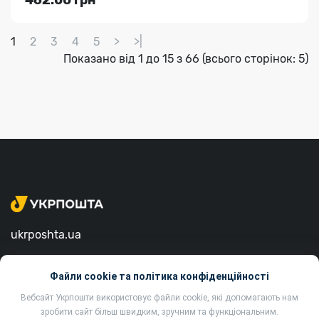
462.00 грн
1
2
3
4
5
>
>|
Показано від 1 до 15 з 66 (всього сторінок: 5)
ukrposhta.ua
вул. Хрещатик, 22, м. Київ
Файли cookie та політика конфіденційності
01001, Україна
Вебсайт Укрпошти використовує файли cookie, які допомагають нам
зробити сайт більш швидким, зручним та функціональним.