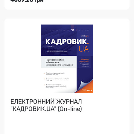
4009.20 грн
Переглянути
ЕЛЕКТРОННИЙ ЖУРНАЛ
«WORKSAFE.UA БЕЗПЕКА ТА ЗДОРОВ'Я
НА РОБОТІ (On-line)
Це нова назва журналу "Електронний журнал
«ОХОРОНА ПРАЦІ І ПОЖЕЖНА БЕЗПЕКА». Консультації.
Зразки до..
ЕЛЕКТРОННИЙ ЖУРНАЛ
"КАДРОВИК.UA" (On-line)
Індекс медіа:
68458
1248.00 грн