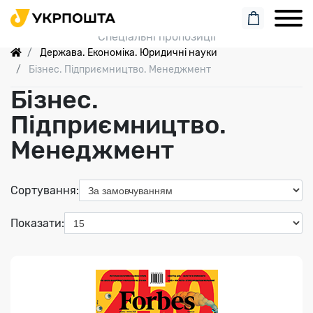
Forbes Ukraine – ваш провідник у світі бізнесу, фінансів
Пошук замовлення
та інновацій. Аналітика, стратегії, інсайти..
Спеціальні пропозиції
Держава. Економіка. Юридичні науки
Бізнес. Підприємництво. Менеджмент
Бізнес.
Підприємництво.
Менеджмент
Індекс медіа:
76395
Сортування:
1224.00 грн
Показати:
Переглянути
KADREX (on-line)