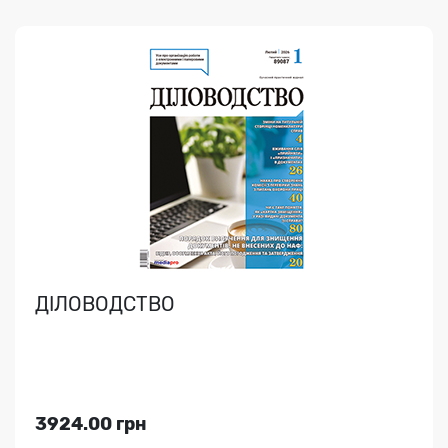
ЕКОЛОГІЯ ПІДПРИЄМСТВА (On-line)
Професійний журнал e.ecolog-ua.com + доступ до
архіву, нормативки, зразків ЕКОдокументів, сервісу "З..
ДІЛОВОДСТВО
Індекс медіа:
60750
2246.40 грн
3924.00 грн
Переглянути