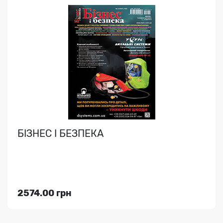
ВІСТІ ВСЕУКРАЇНСЬКОЇ ЦЕНТРАЛЬНОЇ
СПІЛКИ СПОЖИВЧИХ ТОВАРИСТВ
Дiяльнiсть споживчої коопеpацiї України, міжнародних
кооперативних структур, висвiтлення кооперативн..
БІЗНЕС І БЕЗПЕКА
Індекс медіа:
23302
273.00 грн
2574.00 грн
Переглянути