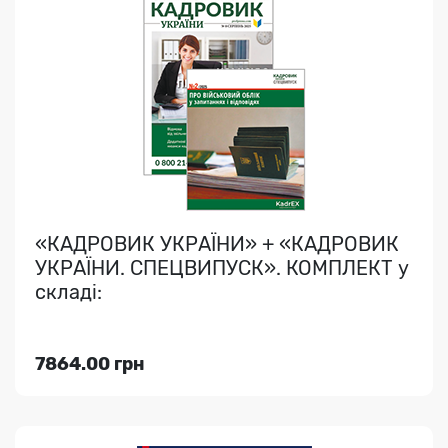
ІНФОРМАЦІЙНИЙ БЮЛЕТЕНЬ НКРЕКП
Офіційне медіа НКРЕКП - постанови, розпорядження,
накази НКРЕКП з енергетики та комунальних послуг..
«КАДРОВИК УКРАЇНИ» + «КАДРОВИК
УКРАЇНИ. СПЕЦВИПУСК». КОМПЛЕКТ у
складі:
Індекс медіа:
01577
1888.00 грн
7864.00 грн
Переглянути