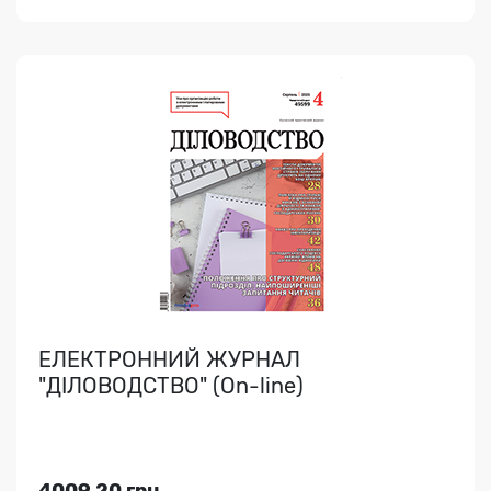
Переглянути
ЕЛЕКТРОННИЙ ЖУРНАЛ
"КАДРОВИК.UA" (On-line)
З доступом до НПБ + зразки документів + консультації
письмові і телефоном + архів. e.kadrovik.ua (..
ЕЛЕКТРОННИЙ ЖУРНАЛ
"ДІЛОВОДСТВО" (On-line)
Індекс медіа:
86008
1404.00 грн