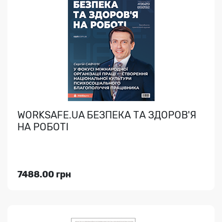
«КАДРОВИК УКРАЇНИ» + «КАДРОВИК
УКРАЇНИ. СПЕЦВИПУСК». КОМПЛЕКТ у
складі:
Повний пакет із максимальними можливостями!..
WORKSAFE.UA БЕЗПЕКА ТА ЗДОРОВ'Я
НА РОБОТІ
Індекс медіа:
89387
7864.00 грн
7488.00 грн
Переглянути