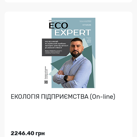
ЕЛЕКТРОННИЙ ЖУРНАЛ
"ДІЛОВОДСТВО" (On-line)
З доступом до НПБ, зразків документів, архіву
e.dilovodstvo.com (Для отримання електронного медіа
..
ЕКОЛОГІЯ ПІДПРИЄМСТВА (On-line)
Індекс медіа:
49599
4009.20 грн
2246.40 грн