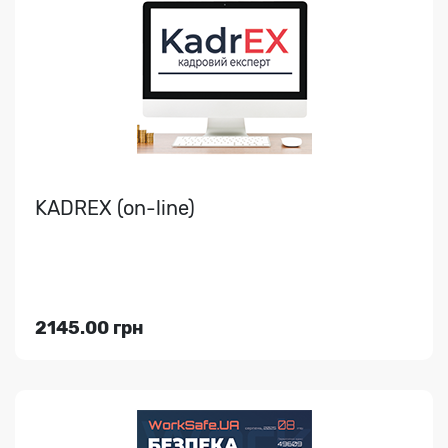
НА РОБОТІ
Це нова назва журналу «ОХОРОНА ПРАЦІ І ПОЖЕЖНА
БЕЗПЕКА». Консультації. Зразки документів.
Практичний..
KADREX (on-line)
Індекс медіа:
49609
1318.00 грн
2145.00 грн
Переглянути