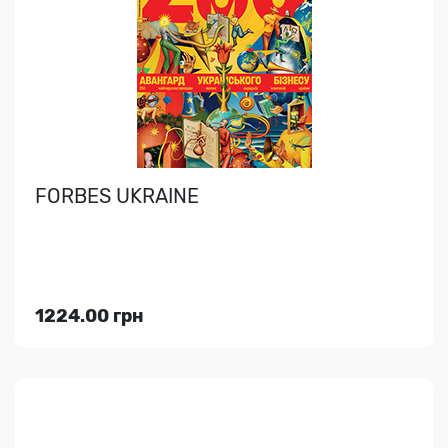
Кадрово-правова система KadrEX — це комплексне
рішення для ефективної роботи відділу кадрів. Сервіс ..
FORBES UKRAINE
Індекс медіа:
89886
2145.00 грн
1224.00 грн
Переглянути
WORKSAFE.UA БЕЗПЕКА ТА ЗДОРОВ'Я