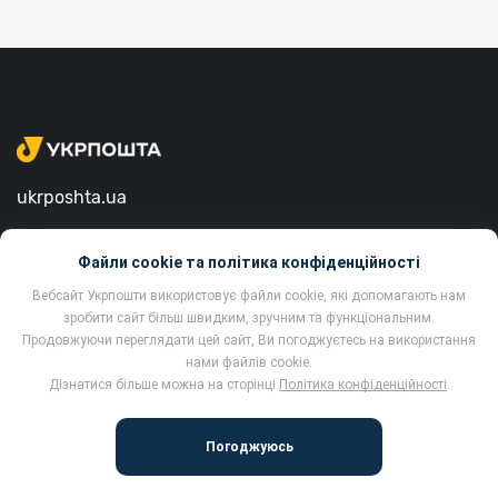
ukrposhta.ua
вул. Хрещатик, 22, м. Київ
Файли cookie та політика конфіденційності
01001, Україна
Вебсайт Укрпошти використовує файли cookie, які допомагають нам
зробити сайт більш швидким, зручним та функціональним.
Продовжуючи переглядати цей сайт, Ви погоджуєтесь на використання
нами файлів cookie.
Дізнатися більше можна на сторінці
Політика конфіденційності
.
2002-2022 Укрпошта. Всі права захищено.